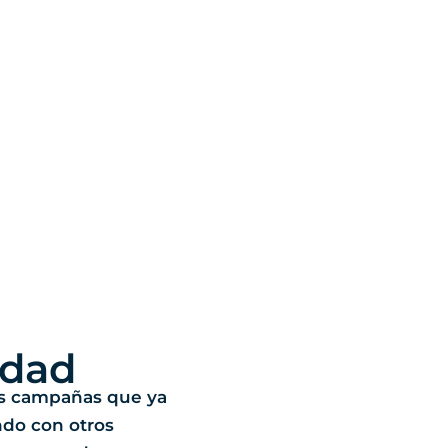
idad
s campañas que ya
ndo con otros