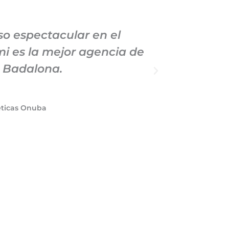
o espectacular en el
Llevo
i es la mejor agencia de
Market
e Badalona.
profe
éticas Onuba