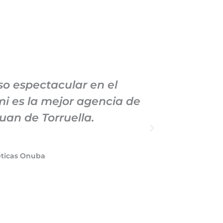
o espectacular en el
Llevo
i es la mejor agencia de
Marke
uan de Torruella.
manteni
éticas Onuba