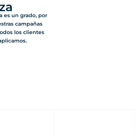
za
ia es un grado, por
estras campañas
odos los clientes
 aplicamos.