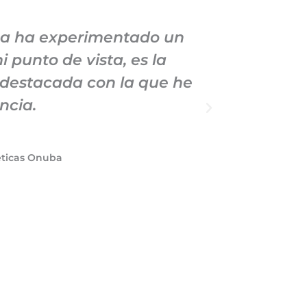
sa ha experimentado un
He mante
 punto de vista, es la
Marketin
 destacada con la que he
demostrad
ncia.
a la cal
éticas Onuba