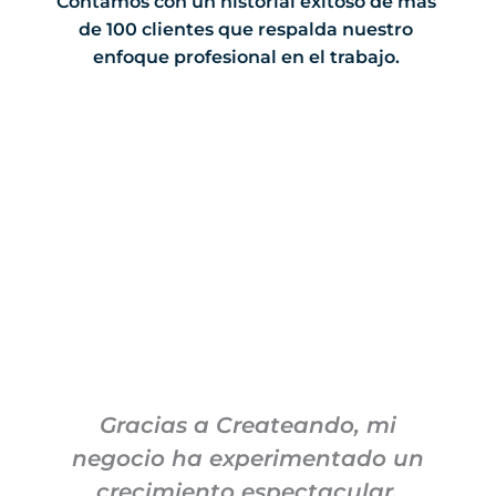
Contamos con un historial exitoso de más
de 100 clientes que respalda nuestro
enfoque profesional en el trabajo.
Gracias a Createando, mi
negocio ha experimentado un
c
crecimiento espectacular.