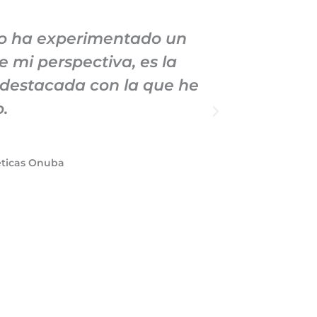
io ha experimentado un
He mante
 mi perspectiva, es la
Marketin
 destacada con la que he
demostrad
.
a la cal
éticas Onuba