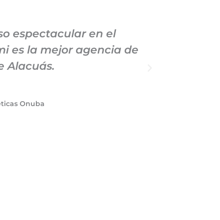
o espectacular en el
Llevo
i es la mejor agencia de
Marke
e Alacuás.
profe
éticas Onuba