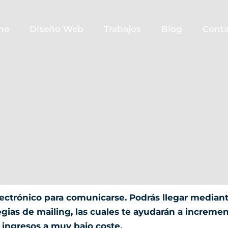
ne
Diseño Web
Trabajos
Blog
Cont
lectrónico para comunicarse. Podrás llegar mediante
gias de mailing, las cuales te ayudarán a incremen
ingresos a muy bajo coste.