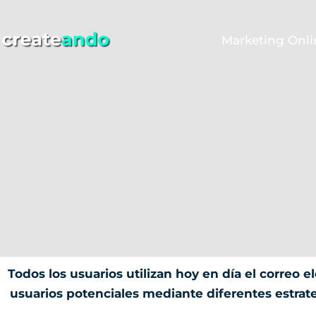
Ir
contenido
al
Marketing Onli
contenido
Todos los usuarios utilizan hoy en día el correo e
usuarios potenciales mediante diferentes estrate