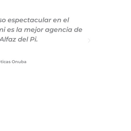
o espectacular en el
Llevo
i es la mejor agencia de
Marketi
lfaz del Pi.
profe
éticas Onuba