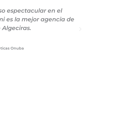
o espectacular en el
Llevo
i es la mejor agencia de
Market
 Algeciras.
profe
éticas Onuba