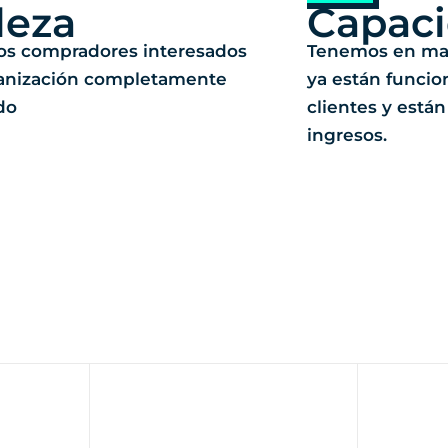
leza
Capac
os compradores interesados
Tenemos en ma
ganización completamente
ya están funcio
do
clientes y está
ingresos.