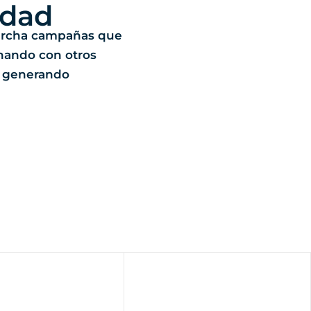
idad
rcha campañas que
nando con otros
n generando