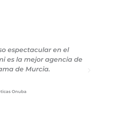
o espectacular en el
Llevo
i es la mejor agencia de
Marketing
hama de Murcia.
su pro
éticas Onuba