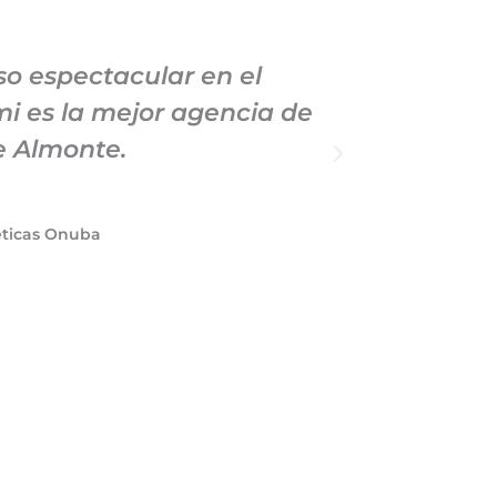
o espectacular en el
Llevo
i es la mejor agencia de
Marke
e Almonte.
profe
éticas Onuba