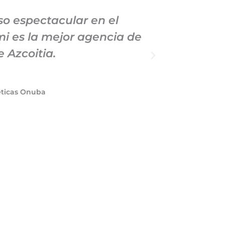
o espectacular en el
Llevo
i es la mejor agencia de
Marke
 Azcoitia.
profe
éticas Onuba