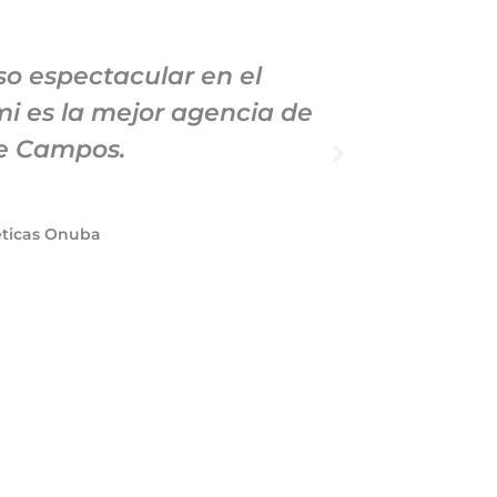
o espectacular en el
Llevo
i es la mejor agencia de
Marke
de Campos.
profe
éticas Onuba