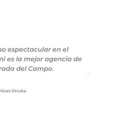
o espectacular en el
Llevo
i es la mejor agencia de
Mark
orada del Campo.
manteni
éticas Onuba