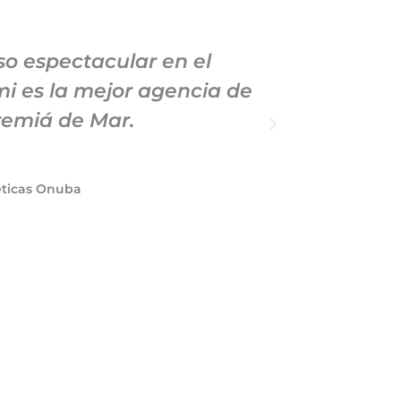
o espectacular en el
Llevo
i es la mejor agencia de
Marketin
remiá de Mar.
profe
éticas Onuba