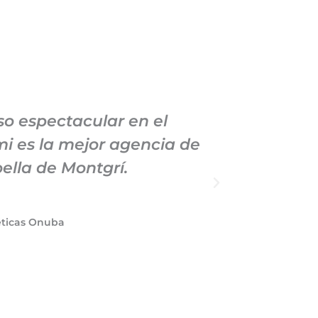
o espectacular en el
Llevo
i es la mejor agencia de
Mark
ella de Montgrí.
manteni
éticas Onuba