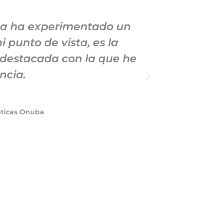
sa ha experimentado un
Mi co
 punto de vista, es la
abarcad
 destacada con la que he
mantenido 
ncia.
el servici
éticas Onuba