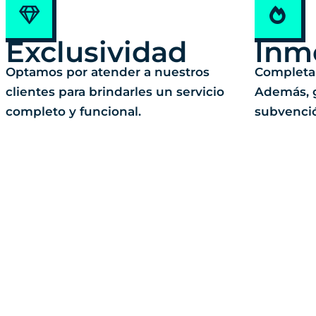
Exclusividad
Inm
Optamos por atender a nuestros
Completam
clientes para brindarles un servicio
Además, g
completo y funcional.
subvenci