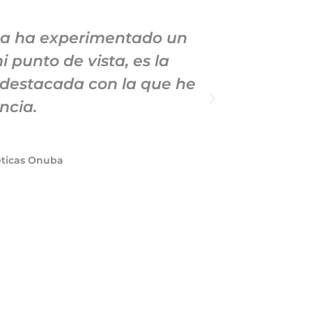
sa ha experimentado un
He estado
 punto de vista, es la
vario
 destacada con la que he
profesiona
ncia.
que brin
éticas Onuba