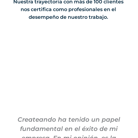
Nuestra trayectoria con más de 100 clientes
nos certifica como profesionales en el
desempeño de nuestro trabajo.
Createando ha tenido un papel
fundamental en el éxito de mi
empresa. En mi opinión, es la
M