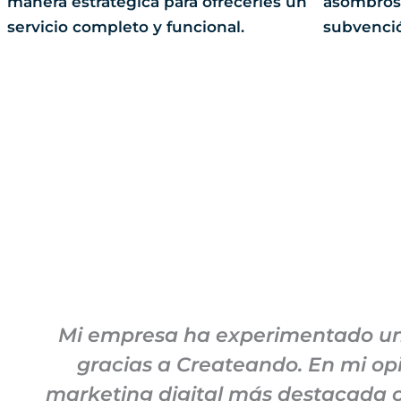
manera estratégica para ofrecerles un
asombrosa
servicio completo y funcional.
subvenci
Mi empresa ha experimentado un 
gracias a Createando. En mi opi
marketing digital más destacada c