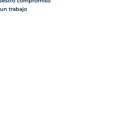
 nuestro compromiso
 un trabajo
laboración con esta Agencia de Market
o varios años, y durante todo ese tie
su enfoque en el profesionalismo y la 