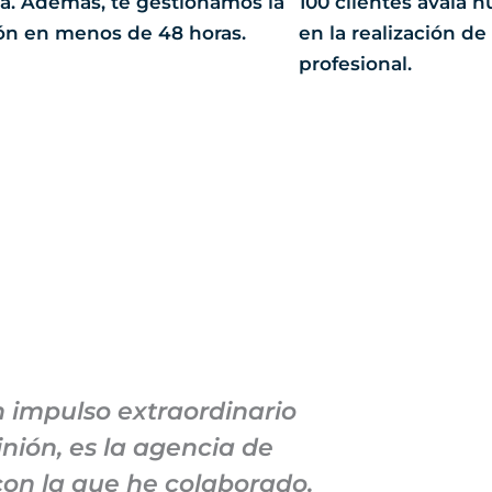
. Además, te gestionamos la
100 clientes avala
ón en menos de 48 horas.
en la realización de
profesional.
impulso extraordinario
Mi co
nión, es la agencia de
abarcad
on la que he colaborado.
mantenido 