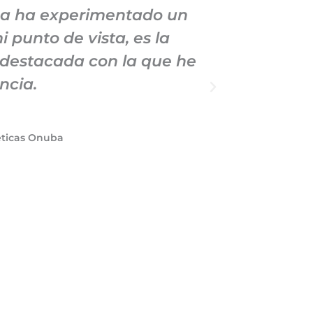
sa ha experimentado un
He mante
 punto de vista, es la
Marketin
 destacada con la que he
demostrad
ncia.
a la cal
éticas Onuba