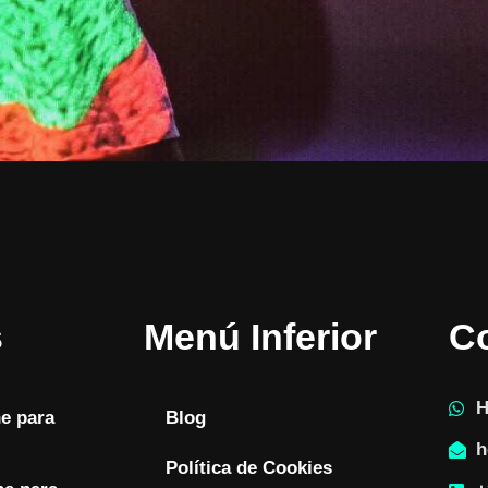
s
Menú Inferior
C
H
ne para
Blog
h
Política de Cookies