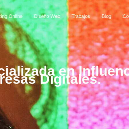
ing Online
Diseño Web
Trabajos
Blog
Co
ializada en Influen
esas Digitales.