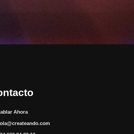
ontacto
ablar Ahora
ola@createando.com