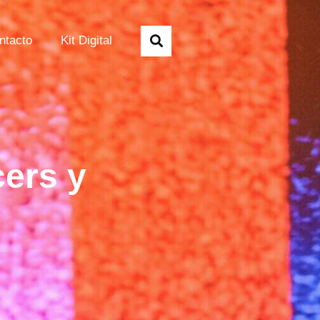
ntacto
Kit Digital
cers y