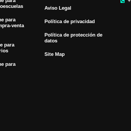
ne para
+
toescuelas
Aviso Legal
ne para
Política de privacidad
mpra-venta
Política de protección de
datos
ne para
rios
Site Map
ne para