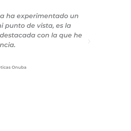
sa ha experimentado un
He esta
 punto de vista, es la
durante v
 destacada con la que he
profe
ncia.
éticas Onuba